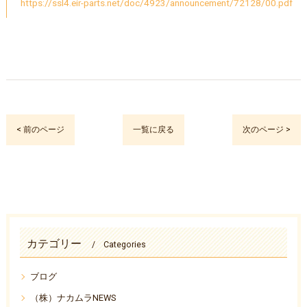
https://ssl4.eir-parts.net/doc/4923/announcement/72128/00.pdf
< 前のページ
一覧に戻る
次のページ >
カテゴリー
Categories
ブログ
（株）ナカムラNEWS